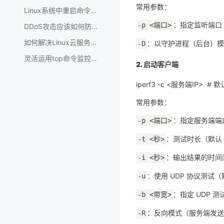
常用参数：
Linux系统中重启命令有哪些？
：指定监听端口
-p <端口>
DDoS攻击应该如何防御？
如何解决Linux云服务器提示存储空间不足
：以守护进程（后台）模
-D
灵活运用top命令监控Linux系统
2. 启动客户端
iperf3 -c <服务端IP>  #
常用参数：
：指定服务端端
-p <端口>
：测试时长（默认 
-t <秒>
：输出结果的时间
-i <秒>
：使用 UDP 协议测试（
-u
：指定 UDP 
-b <带宽>
：反向模式（服务端发送
-R