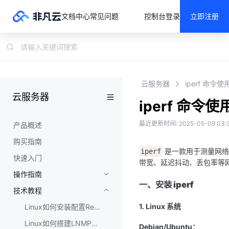
文档中心
常见问题
控制台
登录
立即注册
云服务器
iperf 命令
云服务器
iperf 命令
最近更新时间: 2025-05-09 03:3
产品概述
购买指南
 是一款用于测量网络
iperf
快速入门
带宽、延迟抖动、丢包率等
操作指南
一、安装 iperf
技术教程
1. Linux 系统
Linux如何安装配置Redis
Linux如何搭建LNMP环境
Debian/Ubuntu：