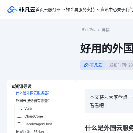
首页
云服务器
裸金属
服务支持
资讯中心
关于我
详情
资讯中心
/
好用的外
非凡云
发布时间: 20
资讯导读
什么是外国云服务器？
本文将为大家盘点一
外国云服务器有哪些？
看看吧！
一、Vultr
二、CloudCone
三、BandwagonHost
什么是外国云服
拓展阅读：非凡云