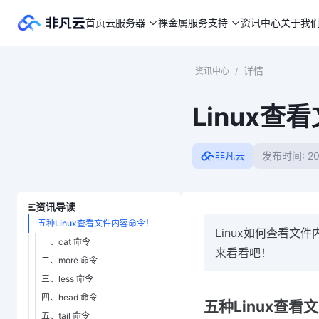
首页
云服务器
裸金属
服务支持
资讯中心
关于我
详情
资讯中心
/
Linux
非凡云
发布时间: 202
资讯导读
五种Linux查看文件内容命令！
Linux如何查看文
一、cat 命令
来看看吧！
二、more 命令
三、less 命令
四、head 命令
五种Linux查看
五、tail 命令