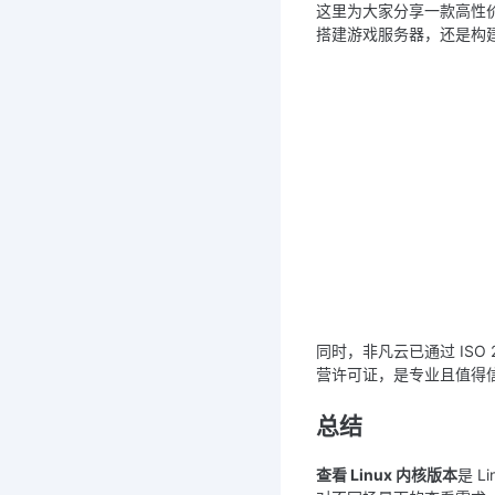
这里为大家分享一款高性
搭建游戏服务器，还是构
同时，非凡云已通过 ISO
营许可证，是专业且值得
总结
查看 Linux 内核版本
是 L