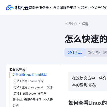
首页
云服务器
裸金属
服务支持
资讯中心
关于我
详情
资讯中心
/
怎么快速的
非凡云
发布时间: 202
资讯导读
如何查看LInux的内核版本？
在这篇文章中，将介绍
方法1.使用 uname 命令
本的查询技巧。
方法2.查看 /proc/version 文件
方法3.使用 systemd 命令
高性价比云服务器推荐：非凡云
如何查看LInux
总结