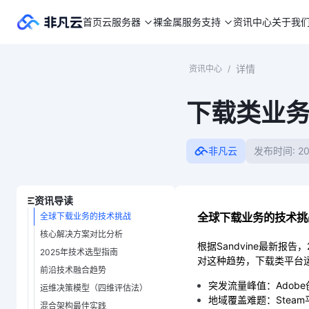
首页
云服务器
裸金属
服务支持
资讯中心
关于我
详情
资讯中心
/
下载类业务
非凡云
发布时间: 20
资讯导读
全球下载业务的技术挑
全球下载业务的技术挑战
核心解决方案对比分析
根据Sandvine最新报
2025年技术选型指南
对这种趋势，下载类平台
前沿技术融合趋势
突发流量峰值：Adob
运维决策模型（四维评估法）
地域覆盖难题：Stea
混合架构最佳实践