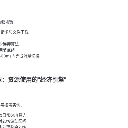
负载均衡：
I请求与文件下载
少连接算法
用节点组
00ms内完成流量切换
：资源使用的"经济引擎"
ans与按需实例：
盖日常60%算力
对20%波动区间
例处理剩余20%