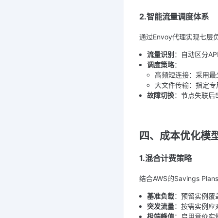
2.智能流量调度体系
通过Envoy代理实现七层
流量识别
：自动区分AP
调度策略
：
高频短连接：采用最
大文件传输：指定专
故障切换
：节点失联后5
四、成本优化模型
1.混合计费策略
结合AWS的Savings Pl
基准负载
：预留实例覆
突发流量
：按需实例应
极端峰值
：启用竞价实