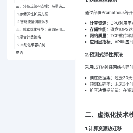
1.多维监控体系
三、分布式架构支撑：海量请求的"分洪系统"
通过部署Prometheu
1.存储弹性扩展方案
2.智能流量调度体系
计算资源
：CPU利用率
存储性能
：磁盘IOPS
四、成本优化模型：资源使用的"经济引擎"
网络质量
：TCP重传率超
1.混合计费策略
应用层指标
：API响应时
2.自动化缩容机制
结语
2.预测式弹性算法
采用LSTM神经网络构建
训练数据集：过去30
预测准确率：未来2小时
扩容决策提前量：在资
二、虚拟化技术栈
1.计算资源热迁移