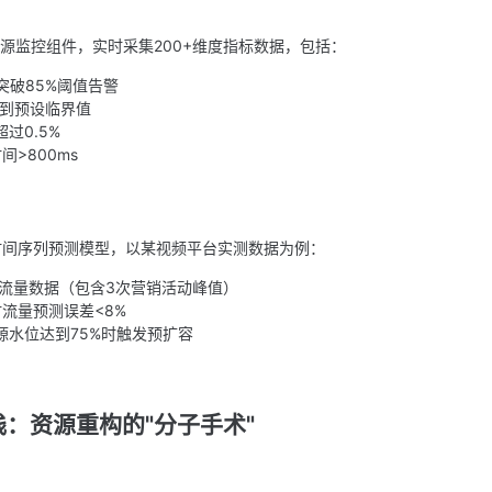
s等开源监控组件，实时采集200+维度指标数据，包括：
突破85%阈值告警
达到预设临界值
过0.5%
间>800ms
时间序列预测模型，以某视频平台实测数据为例：
天流量数据（包含3次营销活动峰值）
流量预测误差<8%
源水位达到75%时触发预扩容
：资源重构的"分子手术"