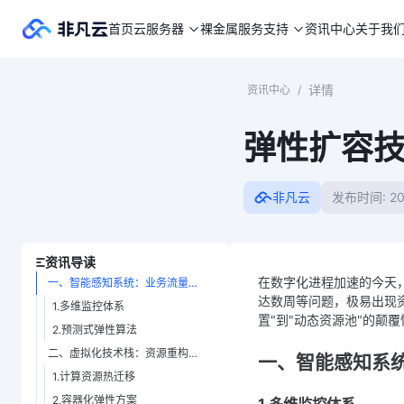
首页
云服务器
裸金属
服务支持
资讯中心
关于我
详情
资讯中心
/
弹性扩容
非凡云
发布时间: 20
资讯导读
在数字化进程加速的今天
一、智能感知系统：业务流量的"神经中枢"
达数周等问题，极易出现
1.多维监控体系
置"到"动态资源池"的颠
2.预测式弹性算法
二、虚拟化技术栈：资源重构的"分子手术"
一、智能感知系统
1.计算资源热迁移
2.容器化弹性方案