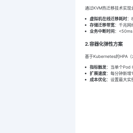
通过KVM热迁移技术实现
虚拟机在线迁移耗时
：
存储迁移带宽
：千兆网络
业务中断时间
：<50ms
2.容器化弹性方案
基于Kubernetes的HP
指标触发
：当单个Pod
扩展速度
：每分钟新增1
成本优化
：设置最大实