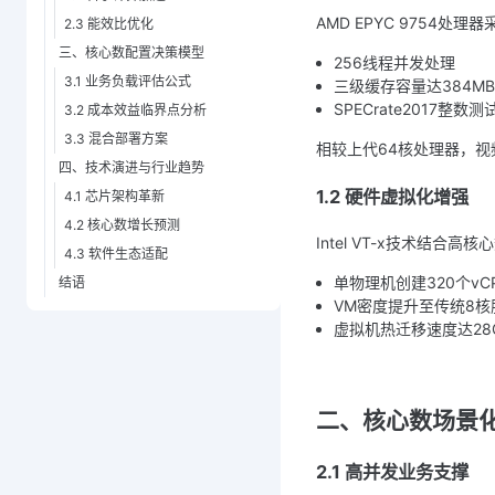
AMD EPYC 9754处
2.3 能效比优化
三、核心数配置决策模型
256线程并发处理
3.1 业务负载评估公式
三级缓存容量达384MB
SPECrate2017整数
3.2 成本效益临界点分析
3.3 混合部署方案
相较上代64核处理器，视
四、技术演进与行业趋势
1.2 硬件虚拟化增强
4.1 芯片架构革新
4.2 核心数增长预测
Intel VT-x技术结合高
4.3 软件生态适配
单物理机创建320个vC
结语
VM密度提升至传统8核
虚拟机热迁移速度达28G
二、核心数场景
2.1 高并发业务支撑