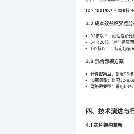
(2 × 150)/0.7 ≈ 4
3.2 成本效益临界点分
32核以下：线性性价比
64-128核：最佳投资
192核以上：特定场景
3.3 混合部署方案
计算密集型
：部署96核
IO密集型
：搭配32核X
网络密集型
：采用64核A
四、技术演进与
4.1 芯片架构革新