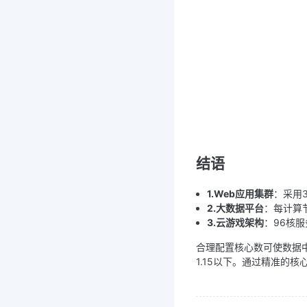
结语
1.Web应用集群
：采用
2.大数据平台
：每计算节
3.云游戏架构
：96核服
合理配置核心数可使数据中
1.15以下。通过精准的