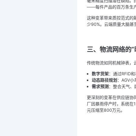
毫米精度扫描潜在缺陷。比
——每件产品的百万条生
这种变革带来质控范式的颠
少90%。云端质量大脑甚
三、物流网络的“
传统物流如同机械钟表，
数字货架
：通过RFID
动态路径规划
：AGV
需求预测
：整合天气、
更深刻的变革在供应链协
厂因暴雨停产时，系统在1
元压缩至800万元。