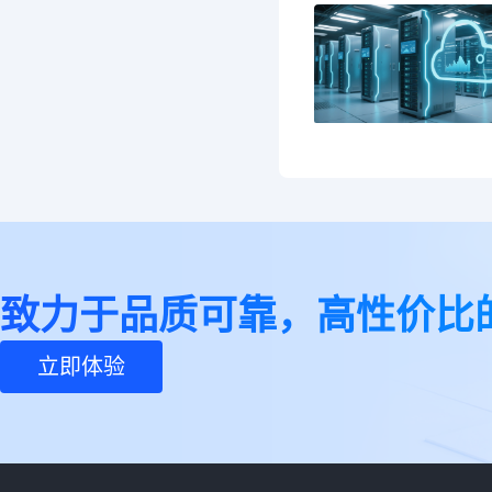
致力于品质可靠，高性价比
立即体验