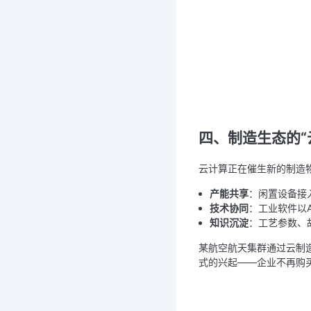
四、制造生态的“
云计算正在催生新的制造
产能共享
：闲置设备接
技术协同
：工业软件以
知识沉淀
：工艺参数、
某航空航天集群通过云制造
式的兴起——企业不再购