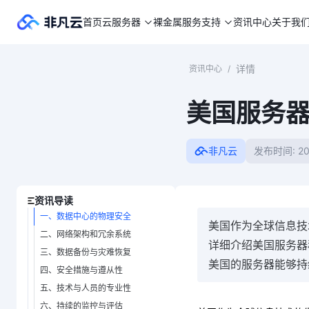
首页
云服务器
裸金属
服务支持
资讯中心
关于我
详情
资讯中心
/
美国服务
非凡云
发布时间: 20
资讯导读
一、数据中心的物理安全
美国作为全球信息技
二、网络架构和冗余系统
详细介绍美国服务器
三、数据备份与灾难恢复
美国的服务器能够持
四、安全措施与遵从性
五、技术与人员的专业性
六、持续的监控与评估