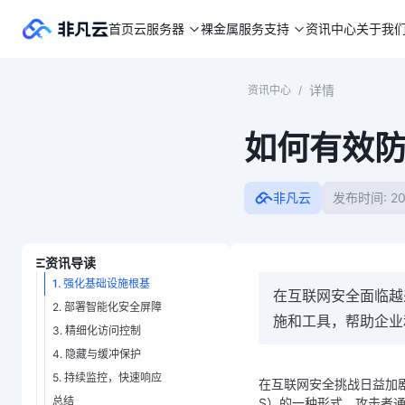
首页
云服务器
裸金属
服务支持
资讯中心
关于我
详情
资讯中心
/
如何有效防
非凡云
发布时间: 20
资讯导读
1. 强化基础设施根基
在互联网安全面临越
2. 部署智能化安全屏障
施和工具，帮助企业
3. 精细化访问控制
4. 隐藏与缓冲保护
5. 持续监控，快速响应
在互联网安全挑战日益加
总结
S）的一种形式，攻击者