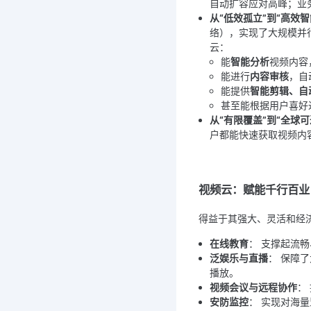
自动扩容应对高峰；业
从“低效孤立”到“高效智
络），实现了大规模并
云：
能
智能分析
视频内容
能进行
内容审核
，自
能提供
智能剪辑、自
甚至能根据用户喜好
从“有限覆盖”到“全球可
户都能快速获取视频内
视频云：赋能千行百业
得益于其强大、灵活和经
在线教育
： 支撑起流
泛娱乐与直播
： 保障
播放。
视频会议与远程协作
：
安防监控
： 实现对海