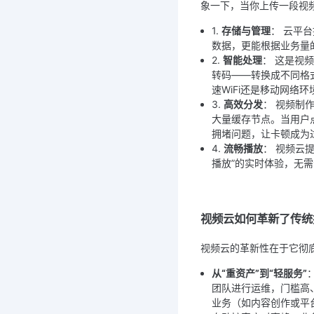
象一下，当你上传一段视
1. 
存储与管理
： 云平
数据，更能根据业务量
2. 
智能处理
： 这是视
转码——转换成不同格
速WiFi还是移动网
3. 
高效分发
： 视频制
大量缓存节点。当用户
拥堵问题，让卡顿成为
4. 
流畅播放
： 视频云
播放”的实时体验，无
视频云如何革新了传统
视频云的革新性在于它彻
从“重资产”到“轻服务”
团队进行运维，门槛高
业务（如内容创作或平