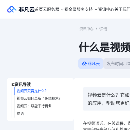
首页
云服务器
裸金属
服务支持
资讯中心
关于我
详情
资讯中心
/
什么是视
非凡云
发布时间: 20
资讯导读
视频云究竟是什么？
视频云是什么？它如
视频云如何革新了传统技术？
的应用，帮助您更好
视频云：赋能千行百业
结语
在视频通话、在线课程、
容如何被高效存储和处理