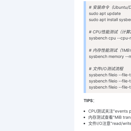
# 安装命令（Ubuntu/
sudo apt update
sudo apt install sysb
# CPU性能测试（计算
sysbench cpu --cpu-
# 内存性能测试（1MB
sysbench memory --m
# 文件I/O测试流程
sysbench fileio --fi
sysbench fileio --fi
sysbench fileio --fi
TIPS
：
CPU测试关注"events 
内存测试查看"MiB trans
文件I/O注意"read/wri