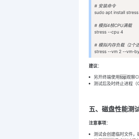
# 安装命令
sudo apt install stress
# 模拟4核CPU满载
stress --cpu 4
# 模拟内存负载（2个
stress --vm 2 --vm-b
建议
：
另开终端使用
top
观察C
测试后及时终止进程（Ct
五、磁盘性能测试
注意事项
：
测试会创建临时文件，