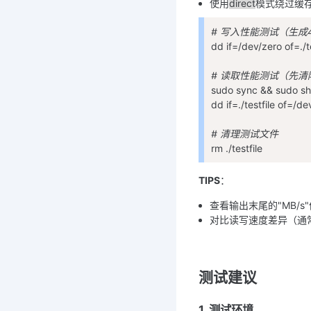
使用
direct
模式绕过缓
# 写入性能测试（生成
dd if=/dev/zero of=./
# 读取性能测试（先清
sudo sync && sudo sh
dd if=./testfile of=/d
# 清理测试文件
rm ./testfile
TIPS
：
查看输出末尾的"MB/s"
对比读写速度差异（通
测试建议
1. 测试环境