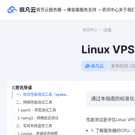
首页
云服务器
裸金属
服务支持
资讯中心
关于我
详情
资讯中心
/
Linux 
非凡云
发布时间: 202
资讯导读
一、综合性能测试工具（sysbench）
通过本指南的标准化
二、网络性能测试工具
1. iperf3 - 带宽测试工具
2. hping3 - 网络延迟测试
性能测试是评估Linux 
三、实时系统监控工具
1. 了解服务器的CP
1. vmstat - 资源状态快照