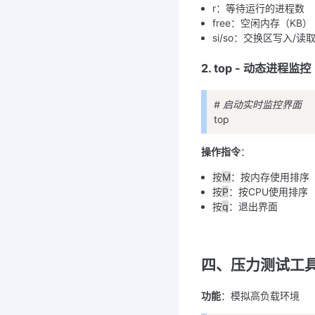
r：等待运行的进程数
free：空闲内存（KB）
si/so：交换区写入/读
2. top - 动态进程监控
# 启动实时监控界面
top
操作指令
：
按
M
：按内存使用排序
按
P
：按CPU使用排序
按
q
：退出界面
四、压力测试工具（
功能
：模拟高负载环境